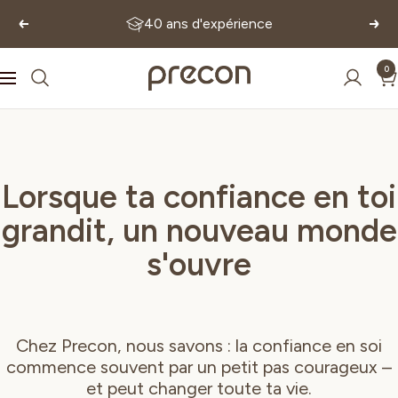
Passer
40 ans d'expérience
Précédent
Suiv
au
contenu
0
Precon
Navigation
Lorsque ta confiance en toi
grandit, un nouveau monde
s'ouvre
Chez Precon, nous savons : la confiance en soi
commence souvent par un petit pas courageux –
et peut changer toute ta vie.